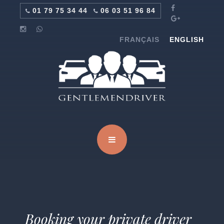
01 79 75 34 44
06 03 51 96 84
FRANÇAIS
ENGLISH
Booking your private driver